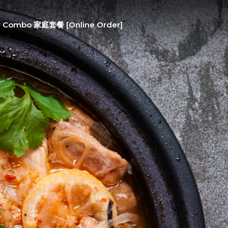
y Combo 家庭套餐 [Online Order]