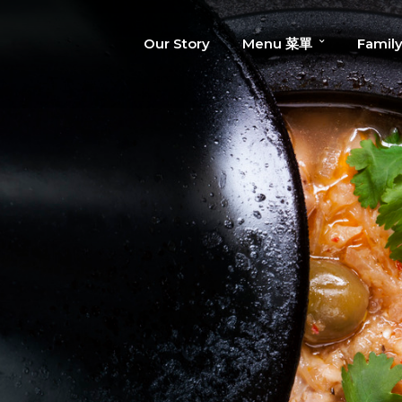
Our Story
Menu 菜單
Famil